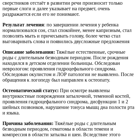
сверстников отстаёт в развитии речи произносит только
первые слоги и далее указывает на предмет, очень
раздражается если его не понимают.
Результат лечения
: по завершении лечения у ребенка
нормализовался сон, стал спокойнее, менее капризным, стал
позволять мыть и причесывать голову, более четко стал
выговаривать слова и появились двусложные предложения
Описание заболевания:
Тяжёлые естественные, срочные
роды с длительным безводным периодом. После рождения
находился в детском отделении больницы. Обследован
неврологом: проявления гидроцефального синдрома.
Обследован окулистом и ЛОР патологии не выявлено. После
обращения к логопеду был направлен к остеопату.
Остеопатический статус:
При осмотре выявлены
внутрикостные повреждения затылочной, теменной костей,
проявления гидроцефального синдрома, дисфункции 1 и 2
шейных позвонков, нарушение тонуса мышц дна полости рта
и языка.
Причина заболевания:
Тяжёлые роды с длительным
безводным периодом, гематомы в области темени и
компрессия в области затылка и шеи. Вследствие этого