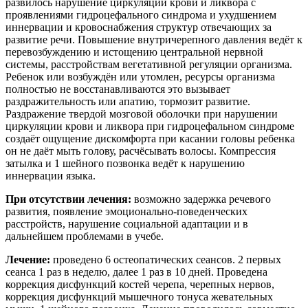
развилось нарушение циркуляции крови и ликвора с
проявлениями гидроцефального синдрома и ухудшением
иннервации и кровоснабжения структур отвечающих за
развитие речи. Повышение внутричерепного давления ведёт к
перевозбуждению и истощению центральной нервной
системы, расстройствам вегетативной регуляции организма.
Ребенок или возбуждён или утомлен, ресурсы организма
полностью не восстанавливаются это вызывает
раздражительность или апатию, тормозит развитие.
Раздражение твердой мозговой оболочки при нарушении
циркуляции крови и ликвора при гидроцефальном синдроме
создаёт ощущение дискомфорта при касании головы ребенка
он не даёт мыть голову, расчёсывать волосы. Компрессия
затылка и 1 шейного позвонка ведёт к нарушению
иннервации языка.
При отсутствии лечения:
возможно задержка речевого
развития, появление эмоционально-поведенческих
расстройств, нарушение социальной адаптации и в
дальнейшем проблемами в учебе.
Лечение:
проведено 6 остеопатических сеансов. 2 первых
сеанса 1 раз в неделю, далее 1 раз в 10 дней. Проведена
коррекция дисфункций костей черепа, черепных нервов,
коррекция дисфункций мышечного тонуса жевательных