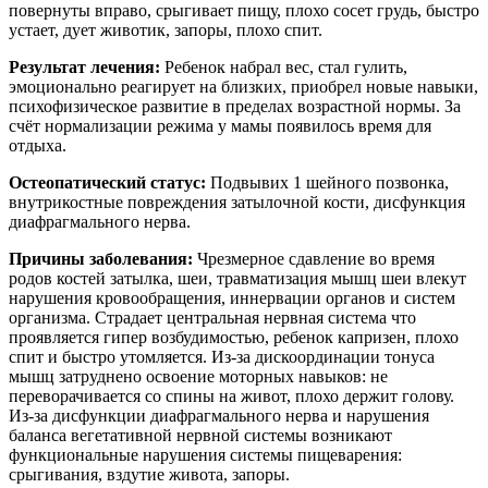
повернуты вправо, срыгивает пищу, плохо сосет грудь, быстро
устает, дует животик, запоры, плохо спит.
Результат лечения:
Ребенок набрал вес, стал гулить,
эмоционально реагирует на близких, приобрел новые навыки,
психофизическое развитие в пределах возрастной нормы. За
счёт нормализации режима у мамы появилось время для
отдыха.
Остеопатический статус:
Подвывих 1 шейного позвонка,
внутрикостные повреждения затылочной кости, дисфункция
диафрагмального нерва.
Причины заболевания:
Чрезмерное сдавление во время
родов костей затылка, шеи, травматизация мышц шеи влекут
нарушения кровообращения, иннервации органов и систем
организма. Страдает центральная нервная система что
проявляется гипер возбудимостью, ребенок капризен, плохо
спит и быстро утомляется. Из-за дискоординации тонуса
мышц затруднено освоение моторных навыков: не
переворачивается со спины на живот, плохо держит голову.
Из-за дисфункции диафрагмального нерва и нарушения
баланса вегетативной нервной системы возникают
функциональные нарушения системы пищеварения:
срыгивания, вздутие живота, запоры.