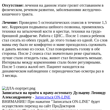
Отсутствие:
лечения на данном этапе грозит отставанием в
физическом, речевом развитии, заболеваниями желудочно-
кишечного тракта.
Лечение:
Проведено 5 остеопатических сеансов в течение 1,5
мес. Коррекция подвывиха шейного позвонка, применялись
техники на затылочной кости и крестце, техники на грудо-
брюшной диафрагме. Работа с ЦНС.. После 1 сеанса ребенок
стал сосать из обеих грудей, до этого только из одной. Со слов
мамы ему было не комфортно и маме приходилось сцеживать
и давать молоко из соски. Стал поворачивать голову в обе
стороны. После 2 сеанса стал значительно реже срыгивать,
лучше стали отходить газы, живот стал беспокоить меньше.
Интервалы между кормлениями стали более регулярными.
После 5 сеанса жалоб нет. Пациент находится на
динамическом наблюдении с периодичностью осмотра раз в
3 месяца.
Записаться на приём к врачу-остеопату Дульцеву Леониду
Александровичу
-
Записаться ON-LINE
ВНИМАНИЕ! При нажатии "Записаться ON-LINE" будет
осуществлен переход на сайт ПроДокторов