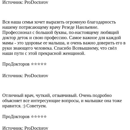
Источник: ProDoctorov
Вся наша семья хочет выразить огромную благодарность
нашему потрясающему врачу Резеде Наильевне.
Профессионал с большой буквы, по-настоящему любящий
доктор деток и свою профессию. Самое важное для каждой
мамы - это здоровье ее малыша, и очень важно доверить его в
руки знающего человека. Спасибо Всевышнему, что свёл
наши пути с этой прекрасной женщиной.
ПроДокторов ⭐️⭐️⭐️⭐️⭐️
Источник: ProDoctorov
Отличный врач, чуткий, отзывчивый. Очень подробно
объясняет все интересующие вопросы, и малышке она тоже
нравится. :) Советуем.
ПроДокторов ⭐️⭐️⭐️⭐️⭐️
Источник: ProDoctorov