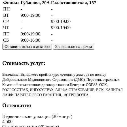
Филиал
Губанова, 20А
Галактионовская, 157
ПН
-
-
ВТ
9:00-19:00
-
СР
-
9:00-19:00
ЧТ
-
9:00-19:00
ПТ
9:00-19:00
-
СБ
9:00-16:00
-
Оставить отзыв о докторе
Записаться на прием
Стоимость услуг:
Внимание! Вы можете пройти курс лечения у доктора по полису
Добровольного Медицинского Страхования (ДМС). Перечень страховых
Компаний заключивших договор с нашим Центром: СОГАЗ, ОСК,
РОСГОССТРАХ, ИНГОССТРАХ, АЛЬФА-СТРАХОВАНИЕ, ВСК, КАПИТАЛ
ЛАЙФ, ПАРИТЕТ, РЕСО-ГАРАНТИЯ, АСТРО-ВОЛГА.
Остеопатия
Первичная консультация (30 минут)
4 500
Cеанс остеопатии (30 минут)