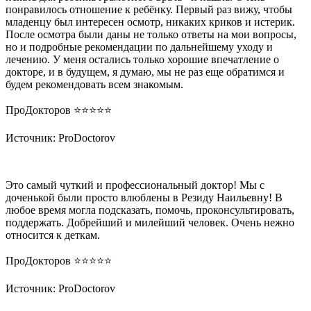
понравилось отношение к ребёнку. Первый раз вижу, чтобы
младенцу был интересен осмотр, никаких криков и истерик.
После осмотра были даны не только ответы на мои вопросы,
но и подробные рекомендации по дальнейшему уходу и
лечению. У меня остались только хорошие впечатление о
докторе, и в будущем, я думаю, мы не раз еще обратимся и
будем рекомендовать всем знакомым.
ПроДокторов ⭐️⭐️⭐️⭐️⭐️
Источник: ProDoctorov
Это самый чуткий и профессиональный доктор! Мы с
доченькой были просто влюблены в Резиду Наильевну! В
любое время могла подсказать, помочь, проконсультировать,
поддержать. Добрейший и милейший человек. Очень нежно
относится к деткам.
ПроДокторов ⭐️⭐️⭐️⭐️⭐️
Источник: ProDoctorov