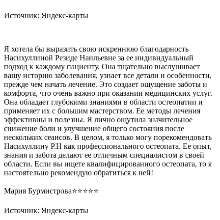
Источник: Яндекс-карты
Я хотела бы выразить свою искреннюю благодарность
Насихуллиной Резиде Наильевне за ее индивидуальный
подход к каждому пациенту. Она тщательно выслушивает
вашу историю заболевания, узнает все детали и особенности,
прежде чем начать лечение. Это создает ощущение заботы и
комфорта, что очень важно при оказании медицинских услуг.
Она обладает глубокими знаниями в области остеопатии и
применяет их с большим мастерством. Ее методы лечения
эффективны и полезны. Я лично ощутила значительное
снижение боли и улучшение общего состояния после
нескольких сеансов. В целом, я только могу порекомендовать
Насихуллину Р.Н как профессионального остеопата. Ее опыт,
знания и забота делают ее отличным специалистом в своей
области. Если вы ищете квалифицированного остеопата, то я
настоятельно рекомендую обратиться к ней!
Мария Бурмистрова⭐️⭐️⭐️⭐️⭐️
Источник: Яндекс-карты