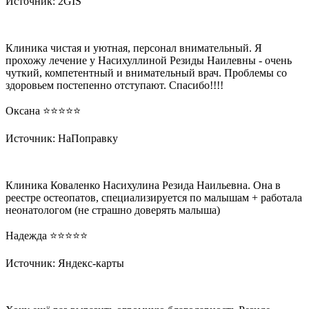
Источник: 2GIS
Клиника чистая и уютная, персонал внимательный. Я
прохожу лечение у Насихуллиной Резиды Наилевны - очень
чуткий, компетентный и внимательный врач. Проблемы со
здоровьем постепенно отступают. Спасибо!!!!
Оксана ⭐️⭐️⭐️⭐️⭐️
Источник: НаПоправку
Клиника Коваленко Насихулина Резида Наильевна. Она в
реестре остеопатов, специализируется по малышам + работала
неонатологом (не страшно доверять малыша)
Надежда ⭐️⭐️⭐️⭐️⭐️
Источник: Яндекс-карты