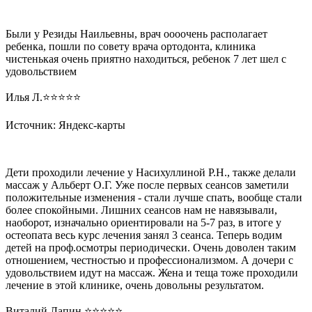
Были у Резиды Наильевны, врач оооочень располагает
ребенка, пошли по совету врача ортодонта, клиника
чистенькая очень приятно находиться, ребенок 7 лет шел с
удовольствием
Илья Л.⭐️⭐️⭐️⭐️⭐️
Источник: Яндекс-карты
Дети проходили лечение у Насихуллиной Р.Н., также делали
массаж у Альберт О.Г. Уже после первых сеансов заметили
положительные изменения - стали лучше спать, вообще стали
более спокойными. Лишних сеансов нам не навязывали,
наоборот, изначально ориентировали на 5-7 раз, в итоге у
остеопата весь курс лечения занял 3 сеанса. Теперь водим
детей на проф.осмотры периодически. Очень доволен таким
отношением, честностью и профессионализмом. А дочери с
удовольствием идут на массаж. Жена и теща тоже проходили
лечение в этой клинике, очень довольны результатом.
Виталий Лапин ⭐️⭐️⭐️⭐️⭐️