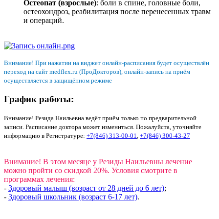
Остеопат (взрослые)
: боли в спине, головные боли,
остеохондроз, реабилитация после перенесенных травм
и операций.
Внимание! При нажатии на виджет онлайн-расписания будет осуществлён
переход на сайт medflex.ru (ПроДокторов), онлайн-запись на приём
осуществляется в защищённом режиме
График работы:
Внимание! Резида Наильевна ведёт приём только по предварительной
записи. Расписание доктора может измениться. Пожалуйста, уточняйте
информацию в Регистратуре:
+7(846) 313-00-01
,
+7(846) 300-43-27
Внимание! В этом месяце у Резиды Наильевны лечение
можно пройти со скидкой 20%. Условия смотрите в
программах лечения:
-
Здоровый малыш (возраст от 28 дней до 6 лет)
;
-
Здоровый школьник (возраст 6-17 лет)
.