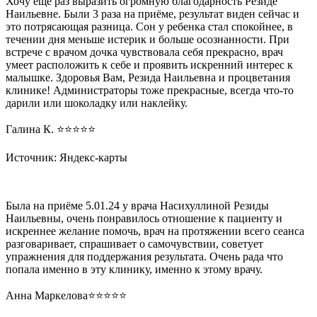
Хочу ещё раз выразить огромную благодарность Резиде
Наильевне. Были 3 раза на приёме, результат виден сейчас и
это потрясающая разница. Сон у ребенка стал спокойнее, в
течении дня меньше истерик и больше осознанности. При
встрече с врачом дочка чувствовала себя прекрасно, врач
умеет расположить к себе и проявить искренний интерес к
малышке. Здоровья Вам, Резида Наильевна и процветания
клинике! Администраторы тоже прекрасные, всегда что-то
дарили или шоколадку или наклейку.
Галина К. ⭐️⭐️⭐️⭐️⭐️
Источник: Яндекс-карты
Была на приёме 5.01.24 у врача Насихуллиной Резиды
Наильевны, очень понравилось отношение к пациенту и
искреннее желание помочь, врач на протяжении всего сеанса
разговаривает, спрашивает о самочувствии, советует
упражнения для поддержания результата. Очень рада что
попала именно в эту клинику, именно к этому врачу.
Анна Маркелова⭐️⭐️⭐️⭐️⭐️