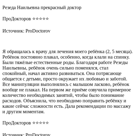
Резеда Наильевна прекрасный доктор
ПроДокторов ⭐️⭐️⭐️⭐️⭐️
Источник: ProDoctorov
Я обращалась к врачу для лечения моего ребёнка (2, 5 месяца).
Ребёнок постоянно плакал, особенно, когда клали на спинку.
Были тяжёлые естественные роды. Благодаря работе Резеды
Наильевны, ребёнок очень сильно поменялся, стал
спокойный, начал активно развиваться. Она потрясающе
общается с детьми, просто окружает их любовью и заботой.
Все манипуляции выполнялись с малышом ласково, ребёнок
вообще не плакал. На первом же приёме озвучила примерное
количество необходимых занятий, чтобы было понимание
расходов. Объяснила, что необходимо поправить ребёнку и
какие сейчас сложности есть. Дала рекомендации по массажу
и другим моментам.
ПроДокторов ⭐️⭐️⭐️⭐️⭐️
Источник: ProDoctorov