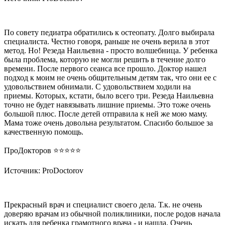
По совету педиатра обратились к остеопату. Долго выбирала
специалиста. Честно говоря, раньше не очень верила в этот
метод. Но! Резеда Наильевна - просто волшебница. У ребенка
была проблема, которую не могли решить в течение долго
времени. После первого сеанса все прошло. Доктор нашел
подход к моим не очень общительным детям так, что они ее с
удовольствием обнимали. С удовольствием ходили на
приемы. Которых, кстати, было всего три. Резеда Наильевна
точно не будет навязывать лишние приемы. Это тоже очень
большой плюс. После детей отправила к ней же мою маму.
Мама тоже очень довольна результатом. Спасибо большое за
качественную помощь.
ПроДокторов ⭐️⭐️⭐️⭐️⭐️
Источник: ProDoctorov
Прекрасный врач и специалист своего дела. Т.к. не очень
доверяю врачам из обычной поликлиники, после родов начала
искать для ребенка грамотного врача - и нашла. Очень