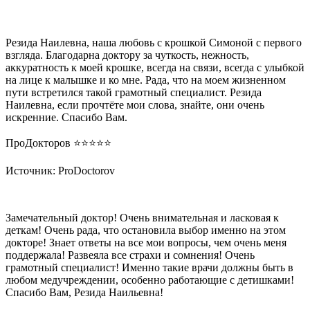
Резида Наилевна, наша любовь с крошкой Симоной с первого
взгляда. Благодарна доктору за чуткость, нежность,
аккуратность к моей крошке, всегда на связи, всегда с улыбкой
на лице к малышке и ко мне. Рада, что на моем жизненном
пути встретился такой грамотный специалист. Резида
Наилевна, если прочтёте мои слова, знайте, они очень
искренние. Спасибо Вам.
ПроДокторов ⭐️⭐️⭐️⭐️⭐️
Источник: ProDoctorov
Замечательный доктор! Очень внимательная и ласковая к
деткам! Очень рада, что остановила выбор именно на этом
докторе! Знает ответы на все мои вопросы, чем очень меня
поддержала! Развеяла все страхи и сомнения! Очень
грамотный специалист! Именно такие врачи должны быть в
любом медучреждении, особенно работающие с детишками!
Спасибо Вам, Резида Наильевна!