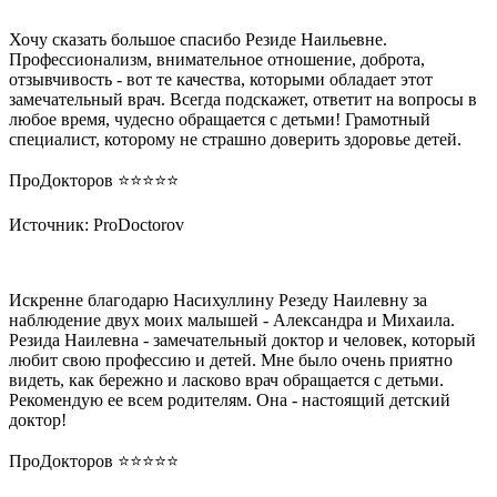
Хочу сказать большое спасибо Резиде Наильевне.
Профессионализм, внимательное отношение, доброта,
отзывчивость - вот те качества, которыми обладает этот
замечательный врач. Всегда подскажет, ответит на вопросы в
любое время, чудесно обращается с детьми! Грамотный
специалист, которому не страшно доверить здоровье детей.
ПроДокторов ⭐️⭐️⭐️⭐️⭐️
Источник: ProDoctorov
Искренне благодарю Насихуллину Резеду Наилевну за
наблюдение двух моих малышей - Александра и Михаила.
Резида Наилевна - замечательный доктор и человек, который
любит свою профессию и детей. Мне было очень приятно
видеть, как бережно и ласково врач обращается с детьми.
Рекомендую ее всем родителям. Она - настоящий детский
доктор!
ПроДокторов ⭐️⭐️⭐️⭐️⭐️